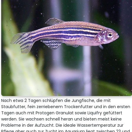
Nach etwa 2 Tagen schlüpfen die Jungfische, die mit
Staubfutter, fein zerriebenem Trockenfutter und in den ersten
Tagen auch mit Protogen Granulat sowie Liquifry gefüttert
werden. Sie wachsen schnell heran und bieten meist keine
Probleme in der Aufzucht. Die ideale Wassertemperatur zur
Pflege aber auch zur Zucht im Aquarium liegt zwischen 23 und