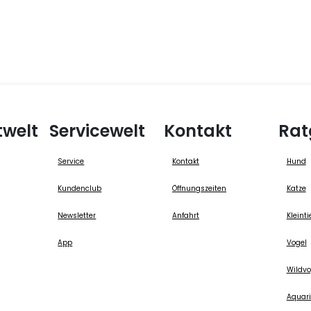
twelt
Servicewelt
Kontakt
Rat
Service
Kontakt
Hund
Kundenclub
Öffnungszeiten
Katze
Newsletter
Anfahrt
Kleinti
App
Vogel
Wildvo
Aquari