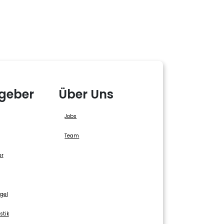
geber
Über Uns
Jobs
Team
er
gel
stik