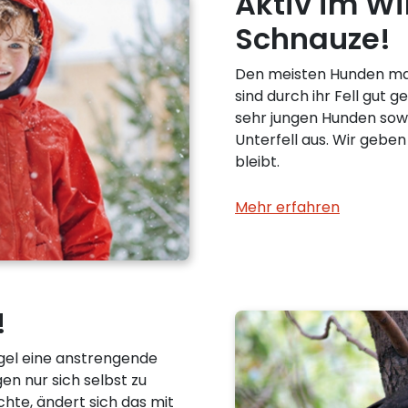
Aktiv im Wi
Schnauze!
Den meisten Hunden mac
sind durch ihr Fell gut g
sehr jungen Hunden sowi
Unterfell aus. Wir geben
bleibt.
Mehr erfahren
!
gel eine anstrengende
en nur sich selbst zu
te, ändert sich das mit