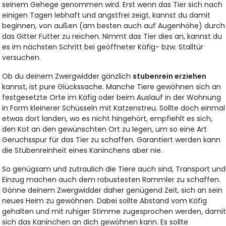
seinem Gehege genommen wird. Erst wenn das Tier sich nach
einigen Tagen lebhaft und angstfrei zeigt, kannst du damit
beginnen, von außen (am besten auch auf Augenhöhe) durch
das Gitter Futter zu reichen. Nimmt das Tier dies an, kannst du
es im nächsten Schritt bei geöffneter Käfig- bzw. Stalltür
versuchen.
Ob du deinem Zwergwidder gänzlich
stubenrein erziehen
kannst, ist pure Glückssache. Manche Tiere gewöhnen sich an
festgesetzte Orte im Käfig oder beim Auslauf in der Wohnung
in Form kleinerer Schüsseln mit Katzenstreu. Sollte doch einmal
etwas dort landen, wo es nicht hingehört, empfiehlt es sich,
den Kot an den gewünschten Ort zu legen, um so eine Art
Geruchsspur für das Tier zu schaffen. Garantiert werden kann
die Stubenreinheit eines Kaninchens aber nie.
So genügsam und zutraulich die Tiere auch sind, Transport und
Einzug machen auch dem robustesten Rammler zu schaffen.
Gönne deinem Zwergwidder daher genügend Zeit, sich an sein
neues Heim zu gewöhnen. Dabei sollte Abstand vom Käfig
gehalten und mit ruhiger Stimme zugesprochen werden, dami
sich das Kaninchen an dich gewöhnen kann. Es sollte