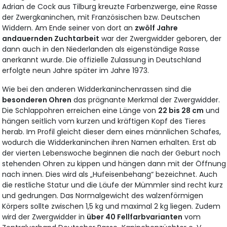
Adrian de Cock aus Tilburg kreuzte Farbenzwerge, eine Rasse
der Zwergkaninchen, mit Französischen bzw. Deutschen
Widdern. Am Ende seiner von dort an
zwölf Jahre
andauernden Zuchtarbeit
war der Zwergwidder geboren, der
dann auch in den Niederlanden als eigenständige Rasse
anerkannt wurde. Die offizielle Zulassung in Deutschland
erfolgte neun Jahre später im Jahre 1973.
Wie bei den anderen Widderkaninchenrassen sind die
besonderen Ohren
das prägnante Merkmal der Zwergwidder.
Die Schlappohren erreichen eine Länge von
22 bis 28 cm
und
hängen seitlich vom kurzen und kräftigen Kopf des Tieres
herab. Im Profil gleicht dieser dem eines männlichen Schafes,
wodurch die Widderkaninchen ihren Namen erhalten. Erst ab
der vierten Lebenswoche beginnen die nach der Geburt noch
stehenden Ohren zu kippen und hängen dann mit der Öffnung
nach innen. Dies wird als „Hufeisenbehang“ bezeichnet. Auch
die restliche Statur und die Läufe der Mümmler sind recht kurz
und gedrungen. Das Normalgewicht des walzenförmigen
Körpers sollte zwischen 1,5 kg und maximal 2 kg liegen. Zudem
wird der Zwergwidder in
über 40 Fellfarbvarianten
vom