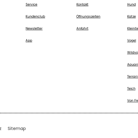
Service
Kontakt
Hund
Kundenclub
Öffnungszeiten
Katze
Newsletter
Anfahrt
Kleinti
App
Vogel
Wildvo
Aquari
Terrari
Teich
Von Fr
z
Sitemap