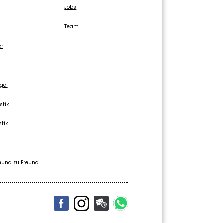
Jobs
Team
er
gel
stik
stik
eund zu Freund