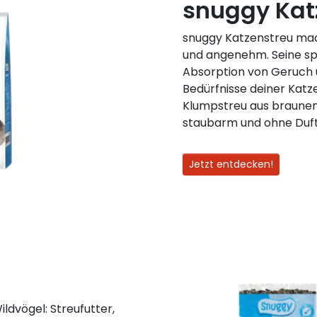
snuggy Kat
snuggy Katzenstreu mach
und angenehm. Seine spe
Absorption von Geruch u
Bedürfnisse deiner Katz
Klumpstreu aus braunem 
staubarm und ohne Duft
Jetzt entdecken!
ldvögel: Streufutter,