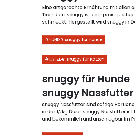
Eine artgerechte Ernährung mit allen es
Tierleben. snuggy ist eine preisgünstig
schmeckt. Hergestellt wird snuggy in D
#HUND# snuggy für Hunde
#KATZE# snuggy für Katzen
snuggy für Hunde
snuggy Nassfutter
snuggy Nassfutter sind saftige Portion
in der 1,2kg Dose. snuggy Nassfutter i
und bekömmlich und unschlagbar im Pr